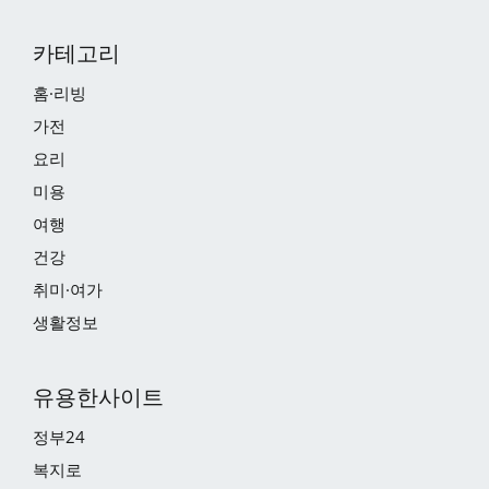
카테고리
홈·리빙
가전
요리
미용
여행
건강
취미·여가
생활정보
유용한사이트
정부24
복지로