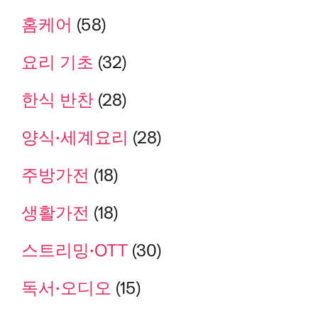
홈케어
(58)
요리 기초
(32)
한식 반찬
(28)
양식·세계요리
(28)
주방가전
(18)
생활가전
(18)
스트리밍·OTT
(30)
독서·오디오
(15)