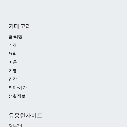
카테고리
홈·리빙
가전
요리
미용
여행
건강
취미·여가
생활정보
유용한사이트
정부24