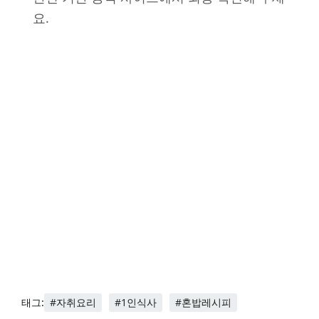
요.
#자취요리
#1인식사
#혼밥레시피
태그: