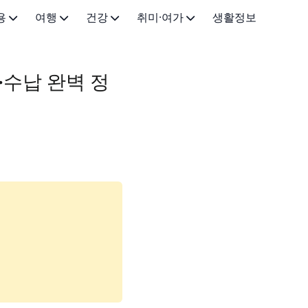
용
여행
건강
취미·여가
생활정보
국내 여행
의약품·약국
스트리밍·OTT
·수납 완벽 정
화장품
해외 여행
건강 일반
독서·오디오
시술
취미생활