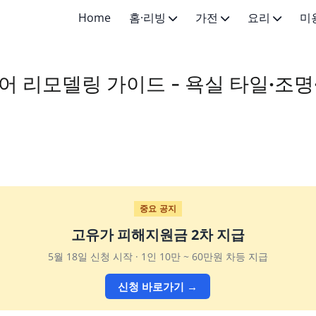
Home
홈·리빙
가전
요리
미
생활 팁
가전 일반
요리 기초
스킨케어
 리모델링 가이드 - 욕실 타일·조명
홈케어
주방가전
한식 메인
메이크업·
인테리어 기초
생활가전
한식 반찬
의료미용·
생활용품
양식·세계요리
중요 공지
고유가 피해지원금 2차 지급
5월 18일 신청 시작 · 1인 10만 ~ 60만원 차등 지급
신청 바로가기 →