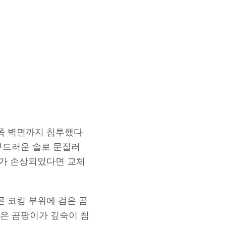
뒤쪽 벽면까지 침투했다
부드러운 솔로 문질러
지가 손상되었다면 교체
콘 코킹 부위에 검은 곰
은 곰팡이가 깊숙이 침