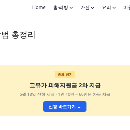
Home
홈·리빙
가전
요리
미
생활 팁
가전 일반
요리 기초
스킨케어
방법 총정리
홈케어
주방가전
한식 메인
메이크업·
인테리어 기초
생활가전
한식 반찬
의료미용·
생활용품
양식·세계요리
중요 공지
고유가 피해지원금 2차 지급
5월 18일 신청 시작 · 1인 10만 ~ 60만원 차등 지급
신청 바로가기 →