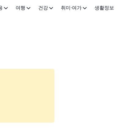
용
여행
건강
취미·여가
생활정보
국내 여행
의약품·약국
스트리밍·OTT
화장품
해외 여행
건강 일반
독서·오디오
시술
취미생활