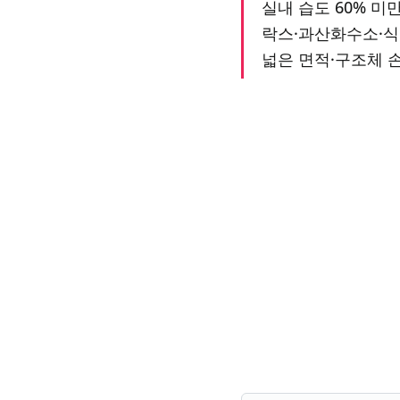
실내 습도 60% 미만
락스·과산화수소·식
넓은 면적·구조체 손