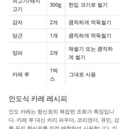
쇠고기/돼지
300g
한입 크기로 썰기
고기
감자
2개
큼직하게 깍둑썰기
당근
1개
큼직하게 깍둑썰기
채썰기 또는 큼직하
양파
2개
게 썰기
1박
카레 루
그대로 사용
스
인도식 카레 레시피
인도 카레는 향신료의 복잡한 조화가 특징입니
다. 카레 루 대신 커리 파우더, 코리앤더, 큐민, 강
황 등의 향신료를 직접 배합하여 사용합니다. 치