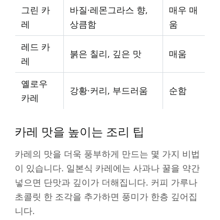
그린 카
바질·레몬그라스 향,
매우 매
레
상큼함
움
레드 카
붉은 칠리, 깊은 맛
매움
레
옐로우
강황·커리, 부드러움
순함
카레
카레 맛을 높이는 조리 팁
카레의 맛을 더욱 풍부하게 만드는 몇 가지 비법
이 있습니다. 일본식 카레에는 사과나 꿀을 약간
넣으면 단맛과 깊이가 더해집니다. 커피 가루나
초콜릿 한 조각을 추가하면 풍미가 한층 깊어집
니다.