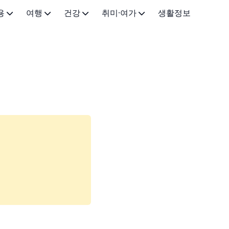
용
여행
건강
취미·여가
생활정보
국내 여행
의약품·약국
스트리밍·OTT
화장품
해외 여행
건강 일반
독서·오디오
시술
취미생활