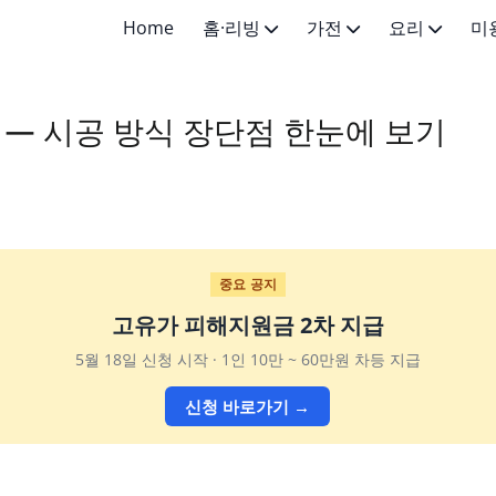
Home
홈·리빙
가전
요리
미
생활 팁
가전 일반
요리 기초
스킨케어
 — 시공 방식 장단점 한눈에 보기
홈케어
주방가전
한식 메인
메이크업·
인테리어 기초
생활가전
한식 반찬
의료미용·
생활용품
양식·세계요리
중요 공지
고유가 피해지원금 2차 지급
5월 18일 신청 시작 · 1인 10만 ~ 60만원 차등 지급
신청 바로가기 →