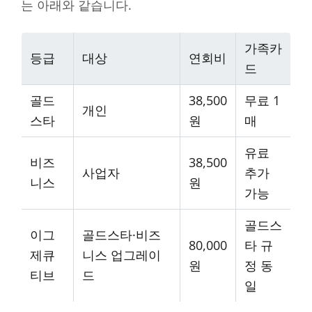
는 아래와 같습니다.
가족카
등급
대상
연회비
드
골드
38,500
무료 1
개인
스타
원
매
유료
비즈
38,500
사업자
추가
니스
원
가능
골드스
이그
골드스타·비즈
80,000
타 규
제큐
니스 업그레이
원
정 동
티브
드
일