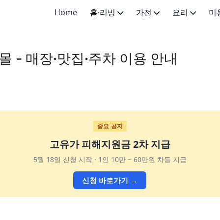
Home
홈·리빙
가전
요리
미
생활 팁
가전 일반
요리 기초
스킨케어
 - 매장·맛집·주차 이용 안내
홈케어
주방가전
한식 메인
메이크업·
인테리어 기초
생활가전
한식 반찬
의료미용·
생활용품
양식·세계요리
중요 공지
고유가 피해지원금 2차 지급
5월 18일 신청 시작 · 1인 10만 ~ 60만원 차등 지급
신청 바로가기 →