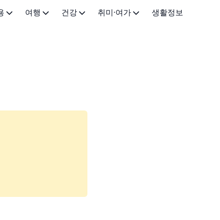
용
여행
건강
취미·여가
생활정보
국내 여행
의약품·약국
스트리밍·OTT
화장품
해외 여행
건강 일반
독서·오디오
시술
취미생활