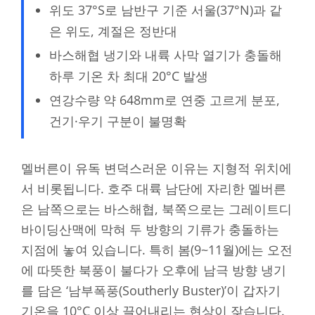
위도 37°S로 남반구 기준 서울(37°N)과 같
은 위도, 계절은 정반대
바스해협 냉기와 내륙 사막 열기가 충돌해
하루 기온 차 최대 20°C 발생
연강수량 약 648mm로 연중 고르게 분포,
건기·우기 구분이 불명확
멜버른이 유독 변덕스러운 이유는 지형적 위치에
서 비롯됩니다. 호주 대륙 남단에 자리한 멜버른
은 남쪽으로는 바스해협, 북쪽으로는 그레이트디
바이딩산맥에 막혀 두 방향의 기류가 충돌하는
지점에 놓여 있습니다. 특히 봄(9~11월)에는 오전
에 따뜻한 북풍이 불다가 오후에 남극 방향 냉기
를 담은 ‘남부폭풍(Southerly Buster)’이 갑자기
기온을 10°C 이상 끌어내리는 현상이 잦습니다.