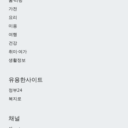
홈·리빙
가전
요리
미용
여행
건강
취미·여가
생활정보
유용한사이트
정부24
복지로
채널