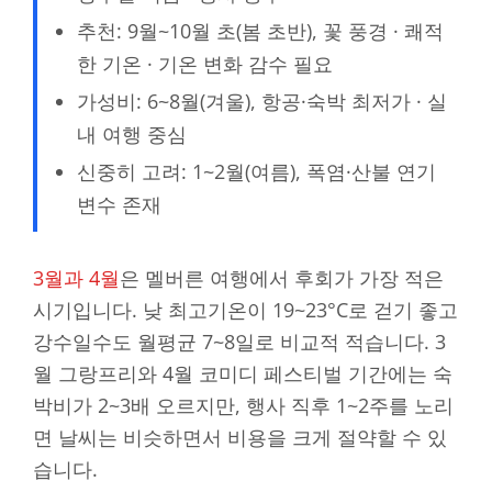
추천: 9월~10월 초(봄 초반), 꽃 풍경 · 쾌적
한 기온 · 기온 변화 감수 필요
가성비: 6~8월(겨울), 항공·숙박 최저가 · 실
내 여행 중심
신중히 고려: 1~2월(여름), 폭염·산불 연기
변수 존재
3월과 4월
은 멜버른 여행에서 후회가 가장 적은
시기입니다. 낮 최고기온이 19~23°C로 걷기 좋고
강수일수도 월평균 7~8일로 비교적 적습니다. 3
월 그랑프리와 4월 코미디 페스티벌 기간에는 숙
박비가 2~3배 오르지만, 행사 직후 1~2주를 노리
면 날씨는 비슷하면서 비용을 크게 절약할 수 있
습니다.