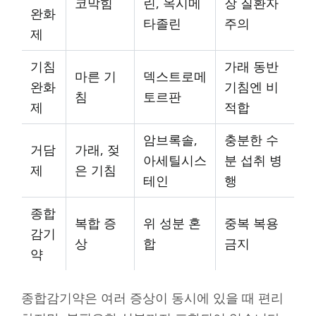
코막힘
린, 옥시메
장 질환자
완화
타졸린
주의
제
기침
가래 동반
마른 기
덱스트로메
완화
기침엔 비
침
토르판
제
적합
암브록솔,
충분한 수
거담
가래, 젖
아세틸시스
분 섭취 병
제
은 기침
테인
행
종합
복합 증
위 성분 혼
중복 복용
감기
상
합
금지
약
종합감기약은 여러 증상이 동시에 있을 때 편리