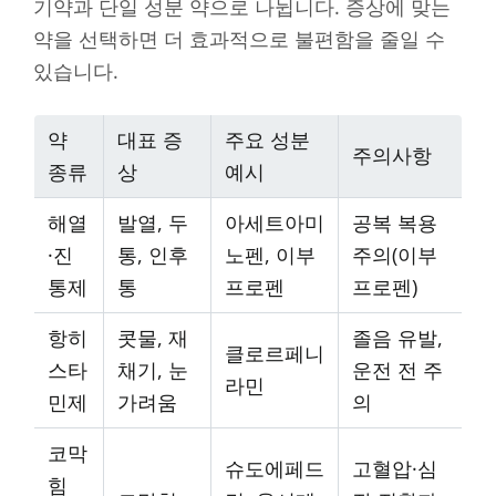
기약과 단일 성분 약으로 나뉩니다. 증상에 맞는
약을 선택하면 더 효과적으로 불편함을 줄일 수
있습니다.
약
대표 증
주요 성분
주의사항
종류
상
예시
해열
발열, 두
아세트아미
공복 복용
·진
통, 인후
노펜, 이부
주의(이부
통제
통
프로펜
프로펜)
항히
콧물, 재
졸음 유발,
클로르페니
스타
채기, 눈
운전 전 주
라민
민제
가려움
의
코막
슈도에페드
고혈압·심
힘