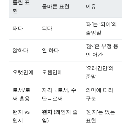
틀린 표
올바른 표현
이유
현
‘돼’는 ‘되어’의
돼다
되다
줄임말
‘않-‘은 부정 용
않하다
안 하다
언 어간
‘오래간만’의
오랫만에
오랜만에
준말
로서/로
자격→로서, 수
의미에 따라
써 혼용
단→로써
구분
왠지 vs
왠지
(왜인지 줄
‘웬지’는 없는
웬지
임)
표현