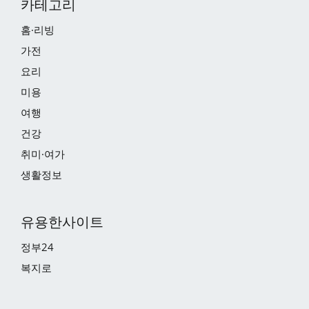
카테고리
홈·리빙
가전
요리
미용
여행
건강
취미·여가
생활정보
유용한사이트
정부24
복지로